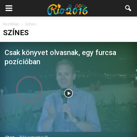
Kezdőlap
Színes
SZÍNES
Csak könyvet olvasnak, egy furcsa
pozícióban
Chan
-
2016 augusztus 19.