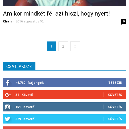
Amikor mindkét fél azt hiszi, hogy nyert!
Chan
-
2016 augusztus 10.
0
1
2
CSATLAKOZZ
46,760
Rajongók
TETSZIK
37
Követő
KÖVETÉS
151
Követő
KÖVETÉS
329
Követő
KÖVETÉS