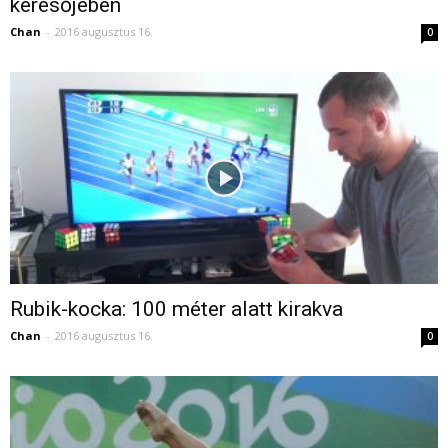
keresőjében
Chan
-
2016 augusztus 16.
0
Rubik-kocka: 100 méter alatt kirakva
Chan
-
2016 augusztus 16.
0