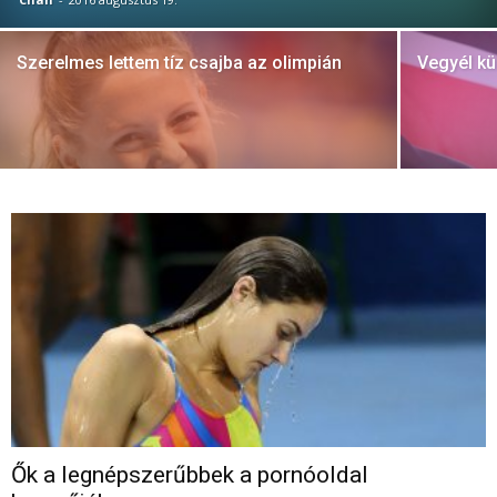
Szerelmes lettem tíz csajba az olimpián
Vegyél kül
Ők a legnépszerűbbek a pornóoldal