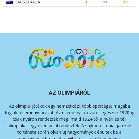
AUSZTRÁLIA
8
11
10
AZ OLIMPIÁRÓL
Az olimpiai játékok egy nemzetközi, több sportágat magába
foglaló eseménysorozat. Az eseménysorozatot egészen 1920-ig
csak nyáron rendezték meg, majd 1924-től a nyári és téli
olimpiákat egy éven belül rendezték. Az újkori olimpiai játékok
története során olyan új hagyományok épültek be a
rendezvényekbe, mint a nyitó- és a záróünnepségek