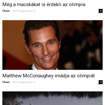
Még a macskákat is érdekli az olimpia
Chan
-
2016 augusztus 15.
0
Matthew McConaughey imádja az olimpiát
Chan
-
2016 augusztus 11.
0