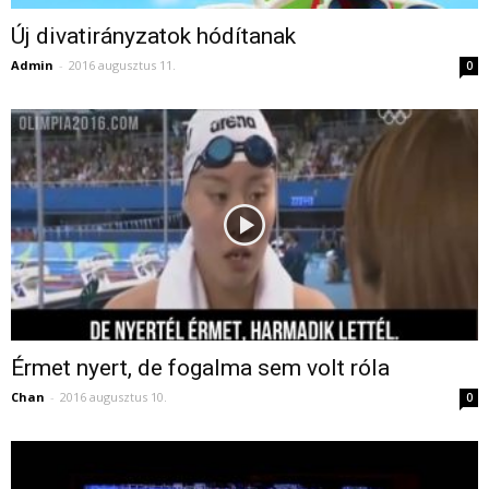
Új divatirányzatok hódítanak
Admin
-
2016 augusztus 11.
0
Érmet nyert, de fogalma sem volt róla
Chan
-
2016 augusztus 10.
0