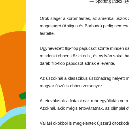
— Sporting Index (@
Örök sláger a körömfestés, az amerikai úszók z
magasugró (Antigua és Barbuda) pedig nemcsak 
festette.
Úgynevezett flip-flop papucsot szinte minden s
mindenki ebben közlekedik, és nyilván sokat h
darab flip-flop papucsot adnak el évente.
Az úszóknál a klasszikus úszónadrág helyett m
magyar úszó is ebben versenyez.
A tetoválások a fiataloknak már egyáltalán nem 
Azoknál, akik mégis tetováltatnak, az olimpiai 
Vallási okokból is megjelentek újszerű öltözk