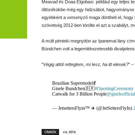
Meavad és Doaa Elgobasi például egy teljes test
öltözékükbe még egy hidzsábot, hagyományos mu
egyébként a versenyző maga döntheti el, hogy m
szövetség 2012-ben törölte el azt a szabályt, m
A múlt pénteki megnyitón az Ipanemai lány című
Bündchen volt a legemlékezetesebb divatjelenség,
“
Végig attól rettegtem, mi lesz, ha itt elesek?
” –
Brazilian Supermodel💃
Gisele Bundchen🇧🇷
#OpeningCeremony
Catwalk for 3 Billion People
@giseleofficia
— JetsettersFlyin™ ✈️ (@JetSettersFlyIn)
CÍMKÉK
rio 2016