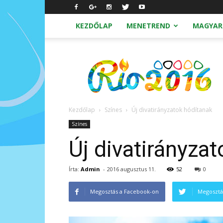
KEZDŐLAP
MENETREND
MAGYAR
Nyári
Olimpia
2016
Rio
Kezdőlap
Színes
Új divatirányzatok hódítanak
Színes
Új divatirányza
Írta:
Admin
-
2016 augusztus 11.
52
0
Megosztás a Facebook-on
Megosztá