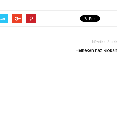
tter
Következő cikk
Heineken ház Rióban