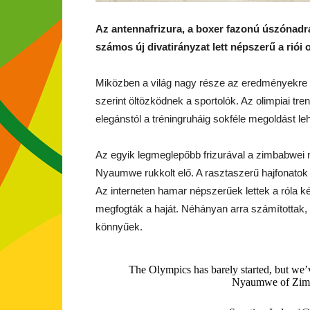
Az antennafrizura, a boxer fazonú úszónadrá
számos új divatirányzat lett népszerű a riói 
Miközben a világ nagy része az eredményekre f
szerint öltözködnek a sportolók. Az olimpiai tr
elegánstól a tréningruháig sokféle megoldást leh
Az egyik legmeglepőbb frizurával a zimbabwei n
Nyaumwe rukkolt elő. A rasztaszerű hajfonatok s
Az interneten hamar népszerűek lettek a róla kés
megfogták a haját. Néhányan arra számítottak,
könnyűek.
The Olympics has barely started, but we’v
Nyaumwe of Zi