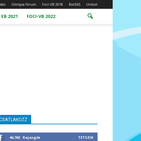
dás
Olimpia fórum
Foci VB 2018
Bet365
Unibet
 EB 2021
FOCI-VB 2022
CSATLAKOZZ
46,760
Rajongók
TETSZIK