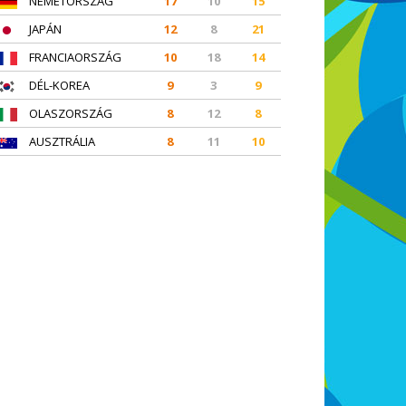
NÉMETORSZÁG
17
10
15
JAPÁN
12
8
21
FRANCIAORSZÁG
10
18
14
DÉL-KOREA
9
3
9
OLASZORSZÁG
8
12
8
AUSZTRÁLIA
8
11
10