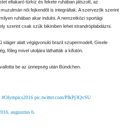
et eltakaró türkiz és fekete ruhában játszott, az
zulmán női fejkendőt is integráltak. A szervezők szerint
ilyen ruhában akar indulni. A nemzetközi sportági
ely szerint csak szűk bikiniben lehet strandröplabdázni.
 sláger alatt végigvonuló brazil szupermodell, Gisele
 főleg mivel utoljára láthatták a kifutón.
 vallotta be az ünnepség után Bündchen.
l
#Olympics2016
pic.twitter.com/PIkPj3QvSU
2016. augusztus 6.