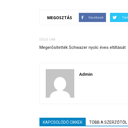
MEGOSZTÁS
Facebook
Twi
Előző cikk
Megerősítették Schwazer nyolc éves eltiltását
Admin
KAPCSOLÓDÓ CIKKEK
TÖBB A SZERZŐTŐL