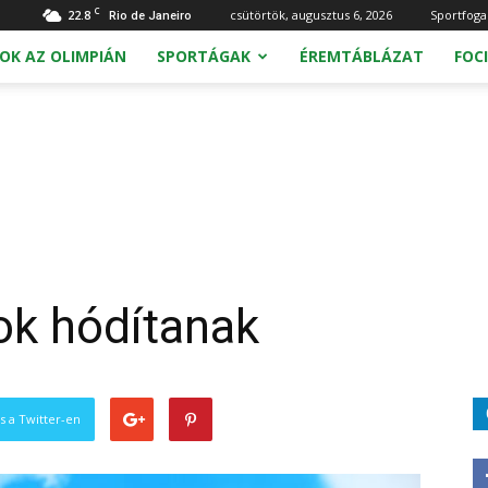
C
22.8
csütörtök, augusztus 6, 2026
Sportfoga
Rio de Janeiro
OK AZ OLIMPIÁN
SPORTÁGAK
ÉREMTÁBLÁZAT
FOCI
tok hódítanak
s a Twitter-en