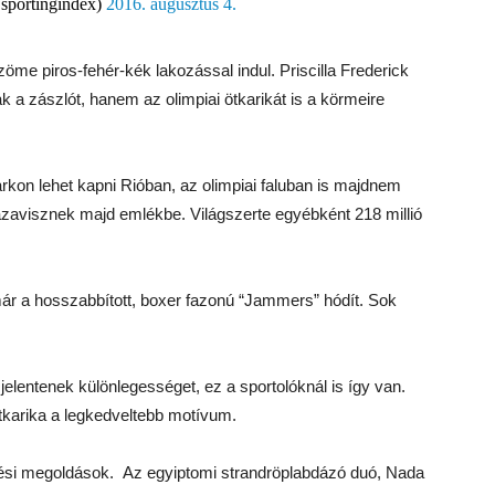
sportingindex)
2016. augusztus 4.
öme piros-fehér-kék lakozással indul. Priscilla Frederick
a zászlót, hanem az olimpiai ötkarikát is a körmeire
arkon lehet kapni Rióban, az olimpiai faluban is majdnem
azavisznek majd emlékbe. Világszerte egyébként 218 millió
ár a hosszabbított, boxer fazonú “Jammers” hódít. Sok
jelentenek különlegességet, ez a sportolóknál is így van.
ötkarika a legkedveltebb motívum.
ödési megoldások. Az egyiptomi strandröplabdázó duó, Nada