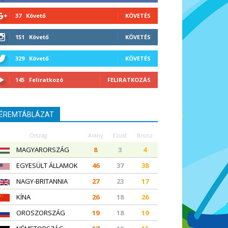
37
Követő
KÖVETÉS
151
Követő
KÖVETÉS
329
Követő
KÖVETÉS
145
Feliratkozó
FELIRATKOZÁS
ÉREMTÁBLÁZAT
Ország
Arany
Ezüst
Bronz
MAGYARORSZÁG
8
3
4
EGYESÜLT ÁLLAMOK
46
37
38
NAGY-BRITANNIA
27
23
17
KÍNA
26
18
26
OROSZORSZÁG
19
18
19