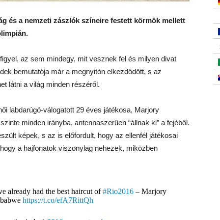
g és a nemzeti zászlók színeire festett körmök mellett
olimpián.
igyel, az sem mindegy, mit vesznek fel és milyen divat
endek bemutatója már a megnyitón elkezdődött, s az
et látni a világ minden részéről.
ői labdarúgó-válogatott 29 éves játékosa, Marjory
zinte minden irányba, antennaszerűen “állnak ki” a fejéből.
zült képek, s az is előfordult, hogy az ellenfél játékosai
 hogy a hajfonatok viszonylag nehezek, miközben
e already had the best haircut of
#Rio2016
– Marjory
mbabwe
https://t.co/efA7RittQh