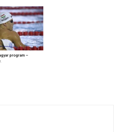
agyar program –
.