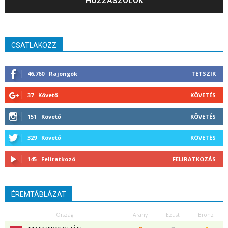
CSATLAKOZZ
46,760
Rajongók
TETSZIK
37
Követő
KÖVETÉS
151
Követő
KÖVETÉS
329
Követő
KÖVETÉS
145
Feliratkozó
FELIRATKOZÁS
ÉREMTÁBLÁZAT
Ország
Arany
Ezüst
Bronz