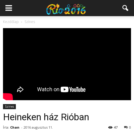
Kezdőlap
Színes
Színes
Heineken ház Rióban
Írta:
Chan
-
2016 augusztus 11.
47
0