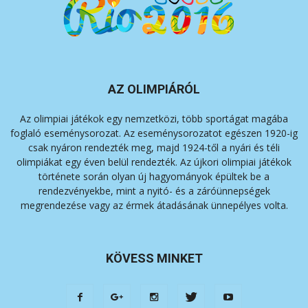
AZ OLIMPIÁRÓL
Az olimpiai játékok egy nemzetközi, több sportágat magába
foglaló eseménysorozat. Az eseménysorozatot egészen 1920-ig
csak nyáron rendezték meg, majd 1924-től a nyári és téli
olimpiákat egy éven belül rendezték. Az újkori olimpiai játékok
története során olyan új hagyományok épültek be a
rendezvényekbe, mint a nyitó- és a záróünnepségek
megrendezése vagy az érmek átadásának ünnepélyes volta.
KÖVESS MINKET