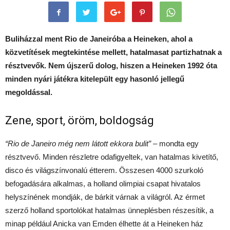
Buliházzal ment Rio de Janeiróba a Heineken, ahol a
közvetítések megtekintése mellett, hatalmasat partizhatnak a
résztvevők. Nem újszerű dolog, hiszen a Heineken 1992 óta
minden nyári játékra kitelepült egy hasonló jellegű
megoldással.
Zene, sport, öröm, boldogság
“Rio de Janeiro még nem látott ekkora bulit”
– mondta egy
résztvevő. Minden részletre odafigyeltek, van hatalmas kivetítő,
disco és világszínvonalú étterem. Összesen 4000 szurkoló
befogadására alkalmas, a holland olimpiai csapat hivatalos
helyszínének mondják, de bárkit várnak a világról. Az érmet
szerző holland sportolókat hatalmas ünneplésben részesítik, a
minap például Anicka van Emden élhette át a Heineken ház