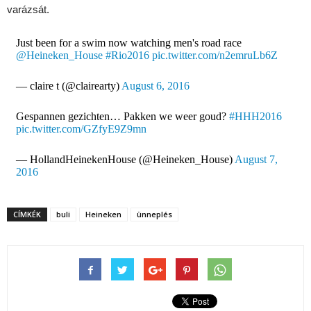
varázsát.
Just been for a swim now watching men's road race
@Heineken_House
#Rio2016
pic.twitter.com/n2emruLb6Z
— claire t (@clairearty)
August 6, 2016
Gespannen gezichten… Pakken we weer goud?
#HHH2016
pic.twitter.com/GZfyE9Z9mn
— HollandHeinekenHouse (@Heineken_House)
August 7,
2016
CÍMKÉK
buli
Heineken
ünneplés