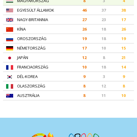
MAGYARORSZÁG
8
3
4
EGYESÜLT ÁLLAMOK
46
37
38
NAGY-BRITANNIA
27
23
17
KÍNA
26
18
26
OROSZORSZÁG
19
18
19
NÉMETORSZÁG
17
10
15
JAPÁN
12
8
21
FRANCIAORSZÁG
10
18
14
DÉL-KOREA
9
3
9
OLASZORSZÁG
8
12
8
AUSZTRÁLIA
8
11
10