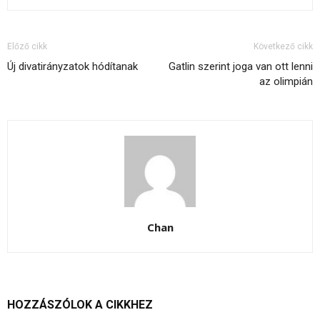
Előző cikk
Következő cikk
Új divatirányzatok hódítanak
Gatlin szerint joga van ott lenni
az olimpián
Chan
HOZZÁSZÓLOK A CIKKHEZ