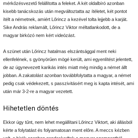
mérkőzésvezető felállította a feleket. A két oldalbíró azonban
kisebb tanácskozás után megváltoztatta az ítéletet, két pontot
ítélt a németnek, amiért Lőrincz a kezével tolta lejjebb a karját.
Sike András reklamált, Lőrincz Viktor méltatlankodott, de a
magyar birkózó nem kért videózást.
A szünet után Lőrincz hatalmas elszántsággal ment neki
ellenfelének, s gyönyörűen mögé került, ami egyenlítést jelentett,
de az úgynevezett karikás intés miatt még mindig a német állt
jobban. A zakatolást azonban továbbfolytatta a magyar, a német
pedig csak védekezett, s passzivitásért meg is kapta intését, ami
után már 3-2-re a magyar vezetett.
Hihetetlen döntés
Ekkor úgy tűnt, nem lehet megállítani Lőrincz Viktort, aki állásból
kérte a folytatást és folyamatosan ment előre. A meccs kézben