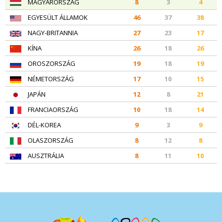
MAGYARORSZÁG
8
3
4
EGYESÜLT ÁLLAMOK
46
37
38
NAGY-BRITANNIA
27
23
17
KÍNA
26
18
26
OROSZORSZÁG
19
18
19
NÉMETORSZÁG
17
10
15
JAPÁN
12
8
21
FRANCIAORSZÁG
10
18
14
DÉL-KOREA
9
3
9
OLASZORSZÁG
8
12
8
AUSZTRÁLIA
8
11
10