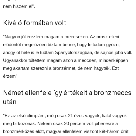
nem hiszem el”.
Kiváló formában volt
“Nagyon jól éreztem magam a meccseken. Az orosz elleni
elődöntőt megelőzően bíztam benne, hogy le tudom győzni,
ahogy öt hete is le tudtam Spanyolországban, de sajnos jobb volt.
Ugyanakkor túltettem magam azon a meccsen, mindenképpen
meg akartam szerezni a bronzérmet, de nem hagyták. Ezt
érzem”
Német ellenfele így értékelt a bronzmeccs
után
“Ez az első olimpiám, még csak 21 éves vagyok, fiatal vagyok
még birkózónak. Nekem csak 20 percem volt pihenésre a
bronzmérkőzés előtt, magyar ellenfelem viszont két-három órát