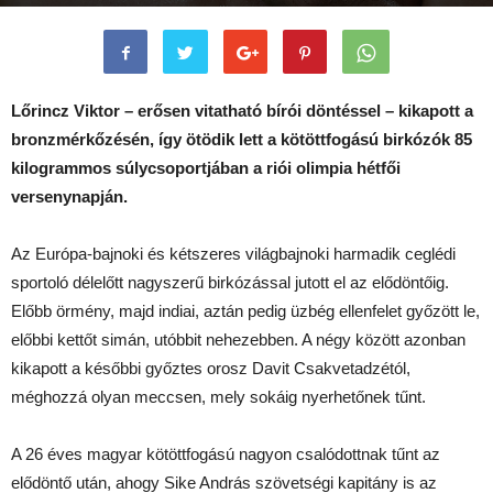
Írta:
vmlinuz
-
2016 augusztus 16.
70
1
Lőrincz Viktor – erősen vitatható bírói döntéssel – kikapott a
bronzmérkőzésén, így ötödik lett a kötöttfogású birkózók 85
kilogrammos súlycsoportjában a riói olimpia hétfői
versenynapján.
Az Európa-bajnoki és kétszeres világbajnoki harmadik ceglédi
sportoló délelőtt nagyszerű birkózással jutott el az elődöntőig.
Előbb örmény, majd indiai, aztán pedig üzbég ellenfelet győzött le,
előbbi kettőt simán, utóbbit nehezebben. A négy között azonban
kikapott a későbbi győztes orosz Davit Csakvetadzétól,
méghozzá olyan meccsen, mely sokáig nyerhetőnek tűnt.
A 26 éves magyar kötöttfogású nagyon csalódottnak tűnt az
elődöntő után, ahogy Sike András szövetségi kapitány is az