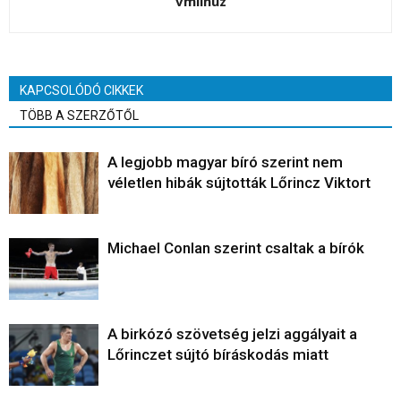
vmlinuz
KAPCSOLÓDÓ CIKKEK
TÖBB A SZERZŐTŐL
A legjobb magyar bíró szerint nem
véletlen hibák sújtották Lőrincz Viktort
Michael Conlan szerint csaltak a bírók
A birkózó szövetség jelzi aggályait a
Lőrinczet sújtó bíráskodás miatt