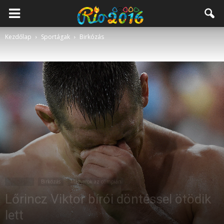
Kezdőlap
Sportágak
Birkózás
Sportágak
Birkózás
Magyarok az olimpián
Lőrincz Viktor bírói döntéssel ötödik
lett