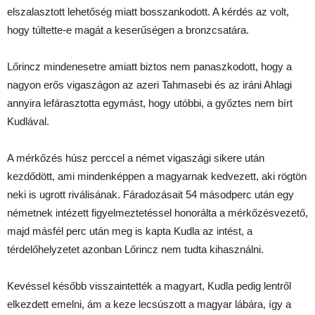
elszalasztott lehetőség miatt bosszankodott. A kérdés az volt,
hogy túltette-e magát a keserűségen a bronzcsatára.
Lőrincz mindenesetre amiatt biztos nem panaszkodott, hogy a
nagyon erős vigaszágon az azeri Tahmasebi és az iráni Ahlagi
annyira lefárasztotta egymást, hogy utóbbi, a győztes nem bírt
Kudlával.
A mérkőzés húsz perccel a német vigaszági sikere után
kezdődött, ami mindenképpen a magyarnak kedvezett, aki rögtön
neki is ugrott riválisának. Fáradozásait 54 másodperc után egy
németnek intézett figyelmeztetéssel honorálta a mérkőzésvezető,
majd másfél perc után meg is kapta Kudla az intést, a
térdelőhelyzetet azonban Lőrincz nem tudta kihasználni.
Kevéssel később visszaintették a magyart, Kudla pedig lentről
elkezdett emelni, ám a keze lecsúszott a magyar lábára, így a