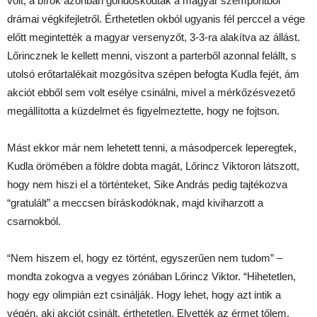
volt, a bírók azonban gondoskodtak a magyar szempontból
drámai végkifejletről. Érthetetlen okból ugyanis fél perccel a vége
előtt megintették a magyar versenyzőt, 3-3-ra alakítva az állást.
Lőrincznek le kellett menni, viszont a parterből azonnal felállt, s
utolsó erőtartalékait mozgósítva szépen befogta Kudla fejét, ám
akciót ebből sem volt esélye csinálni, mivel a mérkőzésvezető
megállította a küzdelmet és figyelmeztette, hogy ne fojtson.
Mást ekkor már nem lehetett tenni, a másodpercek leperegtek,
Kudla örömében a földre dobta magát, Lőrincz Viktoron látszott,
hogy nem hiszi el a történteket, Sike András pedig tajtékozva
“gratulált” a meccsen bíráskodóknak, majd kiviharzott a
csarnokból.
“Nem hiszem el, hogy ez történt, egyszerűen nem tudom” –
mondta zokogva a vegyes zónában Lőrincz Viktor. “Hihetetlen,
hogy egy olimpián ezt csinálják. Hogy lehet, hogy azt intik a
végén, aki akciót csinált, érthetetlen. Elvették az érmet tőlem,