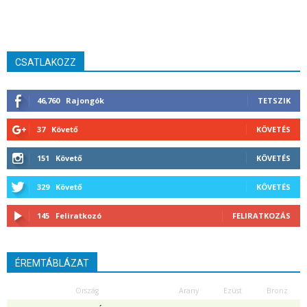
CSATLAKOZZ
46,760
Rajongók
TETSZIK
37
Követő
KÖVETÉS
151
Követő
KÖVETÉS
329
Követő
KÖVETÉS
145
Feliratkozó
FELIRATKOZÁS
ÉREMTÁBLÁZAT
Ország
Arany
Ezüst
Bronz