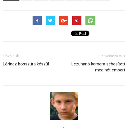
Előző cikk
Következő cikk
Lőrincz bosszúra készül
Lezuhanó kamera sebesített
meg hét embert