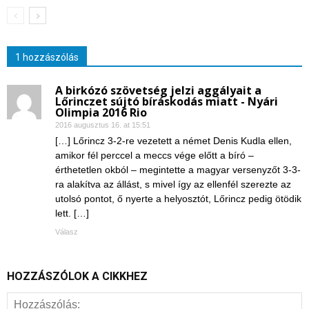
1 hozzászólás
A birkózó szövetség jelzi aggályait a
Lőrinczet sújtó bíráskodás miatt - Nyári
Olimpia 2016 Rio
2016 augusztus 16. at 15:51
[…] Lőrincz 3-2-re vezetett a német Denis Kudla ellen,
amikor fél perccel a meccs vége előtt a bíró –
érthetetlen okból – megintette a magyar versenyzőt 3-3-
ra alakítva az állást, s mivel így az ellenfél szerezte az
utolsó pontot, ő nyerte a helyosztót, Lőrincz pedig ötödik
lett. […]
Válasz
HOZZÁSZÓLOK A CIKKHEZ