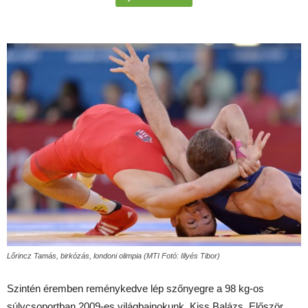
Lőrincz Tamás, birkózás, londoni olimpia (MTI Fotó: Illyés Tibor)
Szintén éremben reménykedve lép szőnyegre a 98 kg-os
súlycsoportban 2009-es világbajnokunk, Kiss Balázs. Először