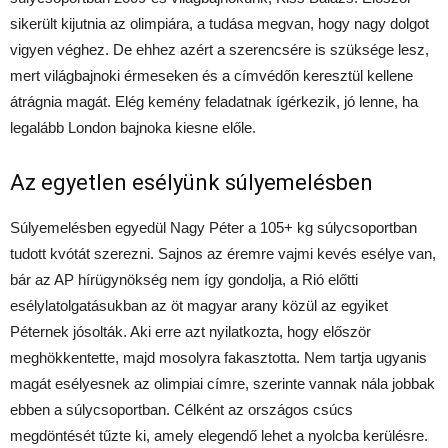
sikerült kijutnia az olimpiára, a tudása megvan, hogy nagy dolgot
vigyen véghez. De ehhez azért a szerencsére is szüksége lesz,
mert világbajnoki érmeseken és a címvédőn keresztül kellene
átrágnia magát. Elég kemény feladatnak ígérkezik, jó lenne, ha
legalább London bajnoka kiesne előle.
Az egyetlen esélyünk súlyemelésben
Súlyemelésben egyedül Nagy Péter a 105+ kg súlycsoportban
tudott kvótát szerezni. Sajnos az éremre vajmi kevés esélye van,
bár az AP hírügynökség nem így gondolja, a Rió előtti
esélylatolgatásukban az öt magyar arany közül az egyiket
Péternek jósolták. Aki erre azt nyilatkozta, hogy először
meghökkentette, majd mosolyra fakasztotta. Nem tartja ugyanis
magát esélyesnek az olimpiai címre, szerinte vannak nála jobbak
ebben a súlycsoportban. Célként az országos csúcs
megdöntését tűzte ki, amely elegendő lehet a nyolcba kerülésre.