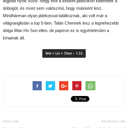
legjobb nyolc közé. Négy éve a londoni játékokon kibérelték a
dobogót, és most sem valószínű, hogy másként lesz.
Mindhárman olyan játékossal találkoznak, aki volt már a
világranglistán a top 5-ben. Talán Chennek lesz a legnehezebb
dolga Wan Ho Son ellen, de papíron ez is egyértelműen a
kínainak áll.
Wei + Lin + Chen – 1.32
Előző cikk
Következő cikk