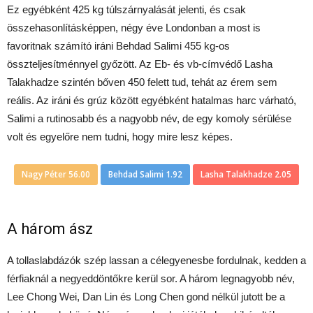
Ez egyébként 425 kg túlszárnyalását jelenti, és csak
összehasonlításképpen, négy éve Londonban a most is
favoritnak számító iráni Behdad Salimi 455 kg-os
összteljesítménnyel győzött. Az Eb- és vb-címvédő Lasha
Talakhadze szintén bőven 450 felett tud, tehát az érem sem
reális. Az iráni és grúz között egyébként hatalmas harc várható,
Salimi a rutinosabb és a nagyobb név, de egy komoly sérülése
volt és egyelőre nem tudni, hogy mire lesz képes.
Nagy Péter 56.00
Behdad Salimi 1.92
Lasha Talakhadze 2.05
A három ász
A tollaslabdázók szép lassan a célegyenesbe fordulnak, kedden a
férfiaknál a negyeddöntőkre kerül sor. A három legnagyobb név,
Lee Chong Wei, Dan Lin és Long Chen gond nélkül jutott be a