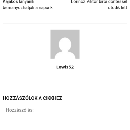
Kajakos lányaink
Lőrincz Viktor bírói döntéssel
bearanyozhatják a napunk
ötödik lett
Lewis52
HOZZÁSZÓLOK A CIKKHEZ