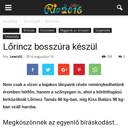
Kezdőlap
Sportágak
Birkózás
Sportágak
Birkózás
Előzetesek
Magyarok az olimpián
Súlyemelés
Tollaslabda
Lőrincz bosszúra készül
Írta:
Lewis52
-
2016 augusztus 16.
151
0
Nem csak a vízen a kajakos lányaink révén reménykedhetünk
éremben hétfőn, hanem a szőnyegen is, ahol a kötöttfogású
birkózóknál Lőrincz Tamás 66 kg-ban, míg Kiss Balázs 98 kg-
ban száll harcba.
Megköszönnék az egyenlő bíráskodást…