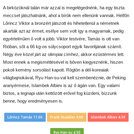
A birkózóknál talán már azzal is megelégednénk, ha egy tiszta
meccset játszhatnánk, ahol a bírók nem ellenünk vannak. Hétfőn
Lőrincz Viktor a bronzért játszott és hihetetlenül a németnek
akarták azt az érmet, esélye sem volt így a magyarnak, pedig
egyértelműen ő volt a jobb. Viktor testvére, Tamás is ott van
Rióban, sőt a 66 kg-os súlycsoport egyik favoritjának számít.
Négy éve közel járt az olimpiai címhez, akkor ezüstérmes lett.
Most ennek a megismétlésével is bőven kiegyeznénk, hiszen
pokoli kemény sorsolást kapott. Rögtön a dél-koreaiak
világbajnokával, Ryu Han-su-val kell szembenéznie, de Peking
aranyérmese, Islambek Albiev is az ő ágán van. Egy valami
biztos, a tegnapi után kettőzött erővel fog küzdeni, bízzunk
benne, hogy eredményesen is.
Lőrincz Tamás 11.00
Frank Staebler 4.00
Islambek Albiev 4.50
Ryu Han-su 4.50