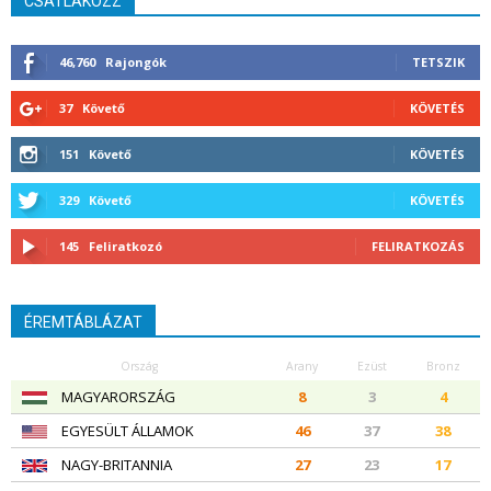
CSATLAKOZZ
46,760
Rajongók
TETSZIK
37
Követő
KÖVETÉS
151
Követő
KÖVETÉS
329
Követő
KÖVETÉS
145
Feliratkozó
FELIRATKOZÁS
ÉREMTÁBLÁZAT
Ország
Arany
Ezüst
Bronz
MAGYARORSZÁG
8
3
4
EGYESÜLT ÁLLAMOK
46
37
38
NAGY-BRITANNIA
27
23
17