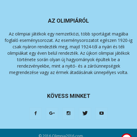
AZ OLIMPIÁRÓL
Az olimpiai játékok egy nemzetközi, több sportágat magába
foglaló eseménysorozat. Az eseménysorozatot egészen 1920-ig
csak nyáron rendezték meg, majd 1924-től a nyári és téli
olimpiákat egy éven belül rendezték. Az újkori olimpiai játékok
története során olyan új hagyományok épültek be a
rendezvényekbe, mint a nyitó- és a záróünnepségek
megrendezése vagy az érmek átadásának ünnepélyes volta.
KÖVESS MINKET
© 2016 Olimpia2016.com.