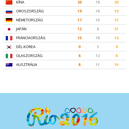
KÍNA
26
18
26
OROSZORSZÁG
19
18
19
NÉMETORSZÁG
17
10
15
JAPÁN
12
8
21
FRANCIAORSZÁG
10
18
14
DÉL-KOREA
9
3
9
OLASZORSZÁG
8
12
8
AUSZTRÁLIA
8
11
10