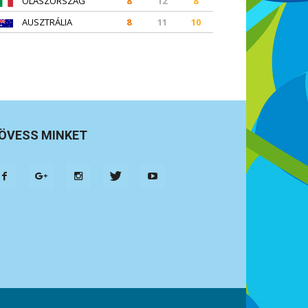
OLASZORSZÁG
8
12
8
AUSZTRÁLIA
8
11
10
ÖVESS MINKET