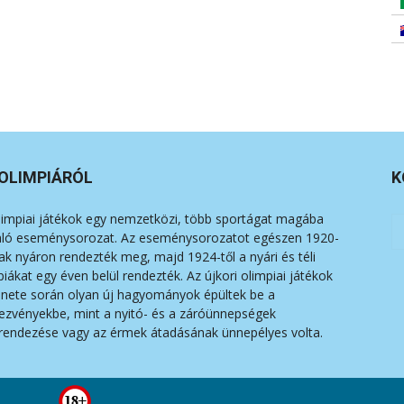
OLIMPIÁRÓL
K
limpiai játékok egy nemzetközi, több sportágat magába
aló eseménysorozat. Az eseménysorozatot egészen 1920-
sak nyáron rendezték meg, majd 1924-től a nyári és téli
piákat egy éven belül rendezték. Az újkori olimpiai játékok
énete során olyan új hagyományok épültek be a
ezvényekbe, mint a nyitó- és a záróünnepségek
endezése vagy az érmek átadásának ünnepélyes volta.