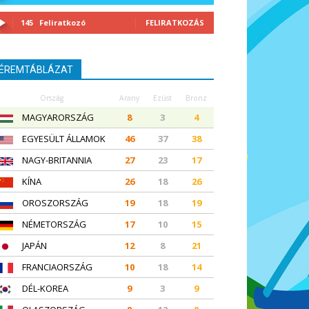
145
Feliratkozó
FELIRATKOZÁS
ÉREMTÁBLÁZAT
Ország
Arany
Ezüst
Bronz
MAGYARORSZÁG
8
3
4
EGYESÜLT ÁLLAMOK
46
37
38
NAGY-BRITANNIA
27
23
17
KÍNA
26
18
26
OROSZORSZÁG
19
18
19
NÉMETORSZÁG
17
10
15
JAPÁN
12
8
21
FRANCIAORSZÁG
10
18
14
DÉL-KOREA
9
3
9