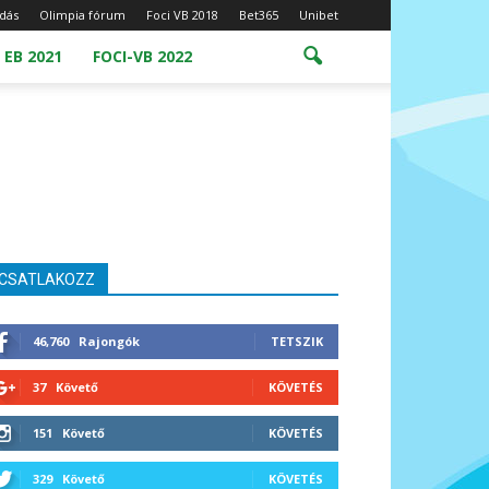
dás
Olimpia fórum
Foci VB 2018
Bet365
Unibet
 EB 2021
FOCI-VB 2022
CSATLAKOZZ
46,760
Rajongók
TETSZIK
37
Követő
KÖVETÉS
151
Követő
KÖVETÉS
329
Követő
KÖVETÉS