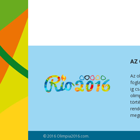
AZ 
Az o
fogl
ig c
olim
tört
rend
megr
© 2016 Olimpia2016.com.