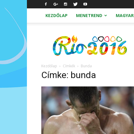
KEZDŐLAP
MENETREND
MAGYAR
Nyári
Olimpia
2016
Rio
Kezdőlap
Címkék
Bunda
Címke: bunda