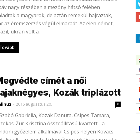
táv nagy részében a mezőny hátsó felében
ladtak a magyarok, de aztán remekül hajráztak,
r az éremszerzés végül elmaradt. Az élen német,
azil, ukrán volt a...
Tovább
egvédte címét a női
ajaknégyes, Kozák triplázott
linuz
-
2016 augusztus 20.
0
Szabó Gabriella, Kozák Danuta, Csipes Tamara,
zekas-Zur Krisztina összeállítású kvartett - a
ndoni győzelem alkalmával Csipes helyén Kovács
talin ült - a szombati döntőben sokáig nagy csatát