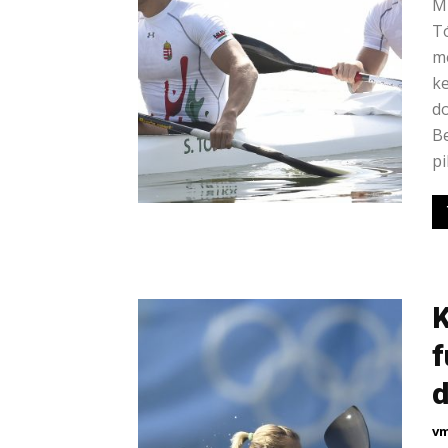
Mi
Tó
mé
ke
do
Be
pi
K
f
d
vm