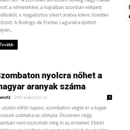
vott a németekkel, a hajrában azonban ellépett
válisától, s magabiztos sikert aratva kilenc tizeddel
őzött. A Rodrigo de Freitas Lagunára épített
lyán...
Tovább
zombaton nyolcra nőhet a
agyar aranyak száma
wis52
-
2016 augusztus 20.
0
 utolsó előtti napon, szombaton véget ér a kajak-
enusok számára az olimpia. Összesen négy
zámban nem osztották még ki az érmeket. Ebből