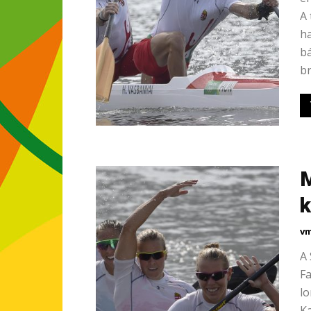
A 
ha
bá
br
M
k
vm
A 
Fa
lo
Ka