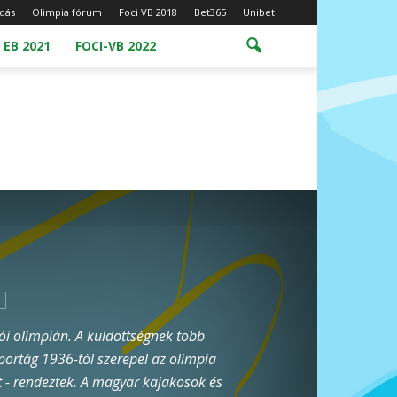
dás
Olimpia fórum
Foci VB 2018
Bet365
Unibet
 EB 2021
FOCI-VB 2022
riói olimpián. A küldöttségnek több
sportág 1936-tól szerepel az olimpia
t - rendeztek. A magyar kajakosok és