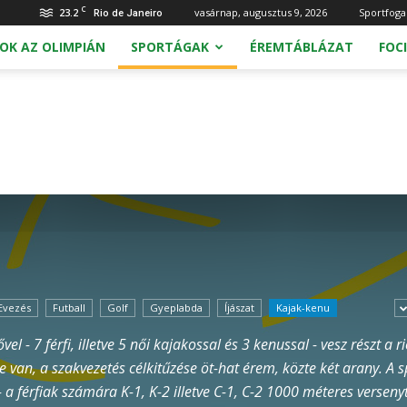
C
23.2
vasárnap, augusztus 9, 2026
Sportfoga
Rio de Janeiro
OK AZ OLIMPIÁN
SPORTÁGAK
ÉREMTÁBLÁZAT
FOCI
Evezés
Futball
Golf
Gyeplabda
Íjászat
Kajak-kenu
 - 7 férfi, illetve 5 női kajakossal és 3 kenussal - vesz részt a 
e van, a szakvezetés célkitűzése öt-hat érem, közte két arany. A 
a férfiak számára K-1, K-2 illetve C-1, C-2 1000 méteres verseny