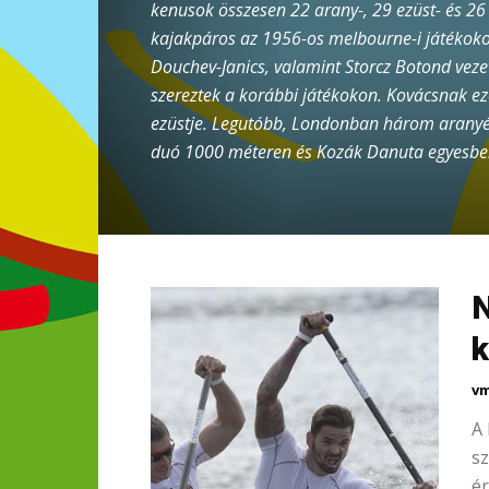
kenusok összesen 22 arany-, 29 ezüst- és 26 
kajakpáros az 1956-os melbourne-i játékoko
Douchev-Janics, valamint Storcz Botond ve
szereztek a korábbi játékokon. Kovácsnak ez
ezüstje. Legutóbb, Londonban három aranyér
duó 1000 méteren és Kozák Danuta egyesb
N
k
vm
A 
sz
ér