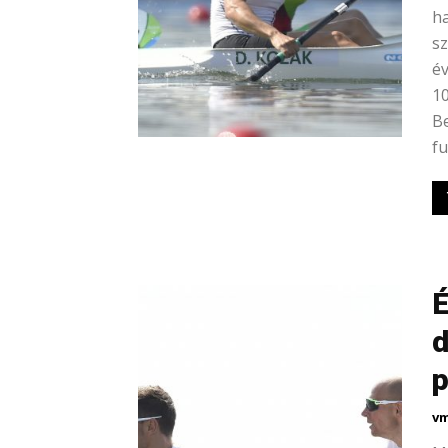
ha
sz
év
10
Be
fu
É
d
p
vm