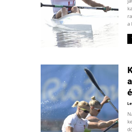
já
ka
ra
a 
K
a
é
Le
Na
ke
d