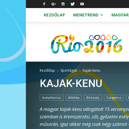
KEZDŐLAP
MENETREND
MAGYAR
Nyári
Olimpia
2016
Rio
Kezdőlap
Sportágak
Kajak-kenu
KAJAK-KENU
Asztalitenisz
Atlétika
Birkózás
Cselgáncs
Kerékpár
A magyar kajak-kenu válogatott 15 versenyzővel
számban is éremszerzési, sőt, győzelmi esély
műsorán, igaz akkor még csak négy számot - 