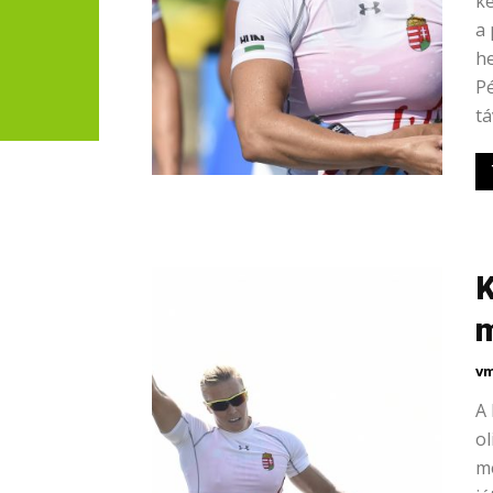
k
a 
he
Pé
tá
K
m
vm
A
ol
me