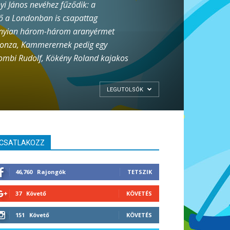
yi János nevéhez fűződik: a
ő a Londonban is csapattag
annyian három-három aranyérmet
 bronza, Kammerernek pedig egy
Dombi Rudolf, Kökény Roland kajakos
LEGUTOLSÓK
CSATLAKOZZ
46,760
Rajongók
TETSZIK
37
Követő
KÖVETÉS
151
Követő
KÖVETÉS