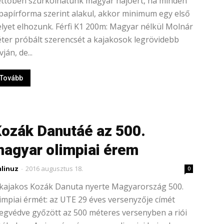
ettőben szurkolhatunk magyar hajóért, ha minden
papírforma szerint alakul, akkor minimum egy első
lyet elhozunk. Férfi K1 200m: Magyar nélkül Molnár
ter próbált szerencsét a kajakosok legrövidebb
vján, de...
Tovább
ozák Danutáé az 500.
agyar olimpiai érem
linuz
-
2016 augusztus 18.
0
 kajakos Kozák Danuta nyerte Magyarország 500.
impiai érmét: az UTE 29 éves versenyzője címét
gvédve győzött az 500 méteres versenyben a riói