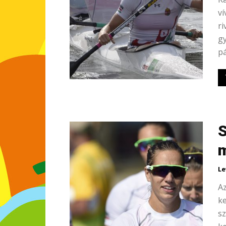
ví
ri
gy
pá
S
m
Le
Az
k
s