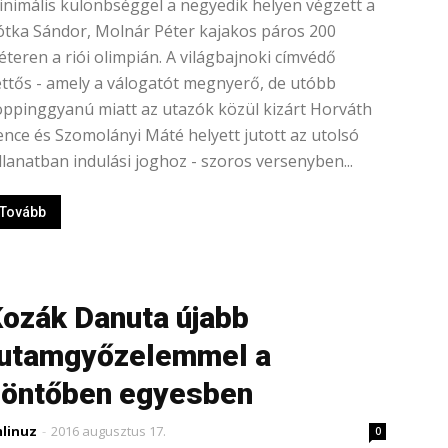
nimális különbséggel a negyedik helyen végzett a
tka Sándor, Molnár Péter kajakos páros 200
teren a riói olimpián. A világbajnoki címvédő
ttős - amely a válogatót megnyerő, de utóbb
ppinggyanú miatt az utazók közül kizárt Horváth
nce és Szomolányi Máté helyett jutott az utolsó
llanatban indulási joghoz - szoros versenyben...
Tovább
ozák Danuta újabb
utamgyőzelemmel a
öntőben egyesben
linuz
-
2016 augusztus 17.
0