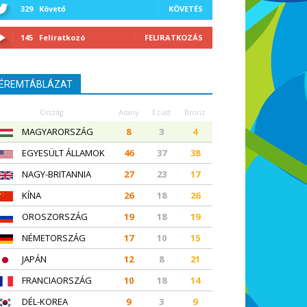
329
Követő
KÖVETÉS
145
Feliratkozó
FELIRATKOZÁS
ÉREMTÁBLÁZAT
Ország
Arany
Ezüst
Bronz
MAGYARORSZÁG
8
3
4
EGYESÜLT ÁLLAMOK
46
37
38
NAGY-BRITANNIA
27
23
17
KÍNA
26
18
26
OROSZORSZÁG
19
18
19
NÉMETORSZÁG
17
10
15
JAPÁN
12
8
21
FRANCIAORSZÁG
10
18
14
DÉL-KOREA
9
3
9