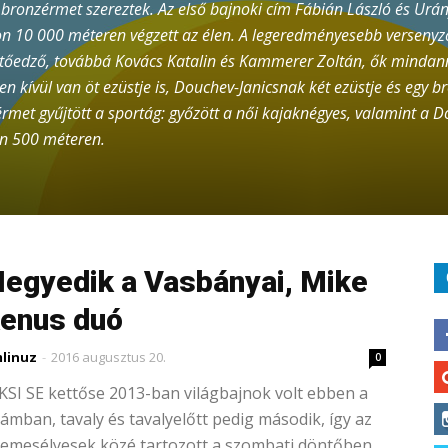
bronzérmet szereztek. Az első bajnoki cím Fábián László és Urán
n 10 000 méteren végzett az élen. A legeredményesebb versenyz
zetőedző, továbbá Kovács Katalin és Kammerer Zoltán, ők mind
en kívül van öt ezüstje is, Douchev-Janicsnak két ezüstje és egy
met gyűjtött a sportág: győzött a női kajaknégyes, valamint a 
en 500 méteren.
egyedik a Vasbányai, Mike
enus duó
linuz
-
2016 augusztus 20.
0
KSI SE kettőse 2013-ban világbajnok volt ebben a
ámban, tavaly és tavalyelőtt pedig második, így az
emesélyesek közé tartozott a szombati döntőben.