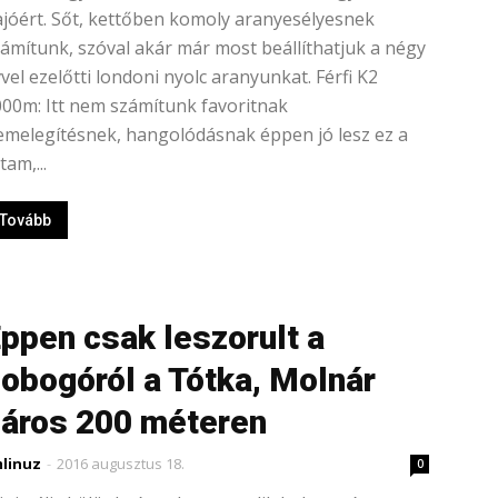
jóért. Sőt, kettőben komoly aranyesélyesnek
ámítunk, szóval akár már most beállíthatjuk a négy
vel ezelőtti londoni nyolc aranyunkat. Férfi K2
00m: Itt nem számítunk favoritnak
melegítésnek, hangolódásnak éppen jó lesz ez a
tam,...
Tovább
ppen csak leszorult a
obogóról a Tótka, Molnár
áros 200 méteren
linuz
-
2016 augusztus 18.
0