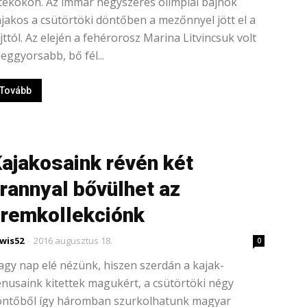
tékokon. Az immár négyszeres olimpiai bajnok
jakos a csütörtöki döntőben a mezőnnyel jött el a
jttól. Az elején a fehérorosz Marina Litvincsuk volt
leggyorsabb, bő fél...
Tovább
ajakosaink révén két
rannyal bővülhet az
remkollekciónk
wis52
-
2016 augusztus 18.
0
gy nap elé nézünk, hiszen szerdán a kajak-
nusaink kitettek magukért, a csütörtöki négy
öntőből így háromban szurkolhatunk magyar