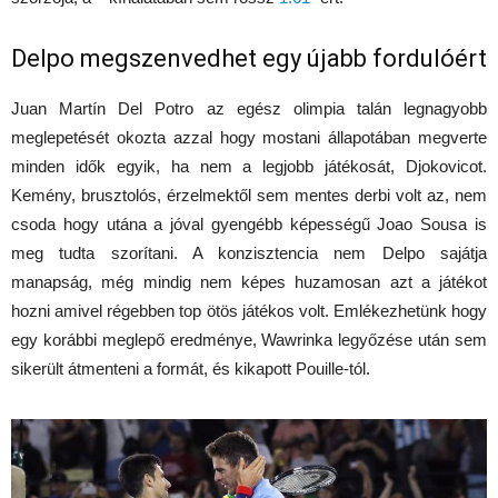
Delpo megszenvedhet egy újabb fordulóért
Juan Martín Del Potro az egész olimpia talán legnagyobb
meglepetését okozta azzal hogy mostani állapotában megverte
minden idők egyik, ha nem a legjobb játékosát, Djokovicot.
Kemény, brusztolós, érzelmektől sem mentes derbi volt az, nem
csoda hogy utána a jóval gyengébb képességű Joao Sousa is
meg tudta szorítani. A konzisztencia nem Delpo sajátja
manapság, még mindig nem képes huzamosan azt a játékot
hozni amivel régebben top ötös játékos volt. Emlékezhetünk hogy
egy korábbi meglepő eredménye, Wawrinka legyőzése után sem
sikerült átmenteni a formát, és kikapott Pouille-tól.