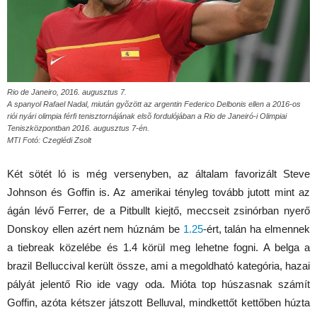
Rio de Janeiro, 2016. augusztus 7.
A spanyol Rafael Nadal, miután gyõzött az argentin Federico Delbonis ellen a 2016-os
riói nyári olimpia férfi tenisztornájának elsõ fordulójában a Rio de Janeiró-i Olimpiai
Teniszközpontban 2016. augusztus 7-én.
MTI Fotó: Czeglédi Zsolt
Két sötét ló is még versenyben, az általam favorizált Steve
Johnson és Goffin is. Az amerikai tényleg tovább jutott mint az
ágán lévő Ferrer, de a Pitbullt kiejtő, meccseit zsinórban nyerő
Donskoy ellen azért nem húznám be
1.25
-ért, talán ha elmennek
a tiebreak közelébe és 1.4 körül meg lehetne fogni. A belga a
brazil Belluccival került össze, ami a megoldható kategória, hazai
pályát jelentő Rio ide vagy oda. Mióta top húszasnak számít
Goffin, azóta kétszer játszott Belluval, mindkettőt kettőben húzta