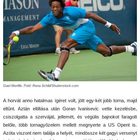
Gael Monfils. Fotó: Rena Schild/Shutterstock.com
A horvát anno hatalmas ígéret volt, jött egy-két jobb torna, majd
eltűnt. Aztán eltiltása után Goran Ivanisevic vette kezelésbe,
csiszolgatta a szerváját, jellemét, és végülis bajnokot faragott
belőle, több tornagyőzelem mellett megnyerte a US Opent is.
Azóta viszont nem találja a helyét, mindössze két gagyi versenyt