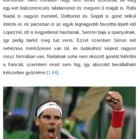
egy-két balszerencsés labdamenet és megveri ő magát is. Rafa
Nadal is nagyon menetel, Delbonist és Seppit is gond nélkül
intézte el, és párosban is az egyik legnagyobb favorittá lépett elő
Lopezzel, ott is kegyetlenül hasítanak. Semmi baja a spanyolnak,
így pedig bárkit meg tud verni. Ezzel szemben Simon két
nehézkes mérkőzésen van túl, és tudásához képest nagyon
rossz formában van. Nadalnak soha nem okozott gondot felőrőlni
a franciát, szerintem most sem fog, így abszolút bevállalható
kétszettes győzelme (
1.64
).