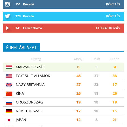
151
Követő
KÖVETÉS
329
Követő
KÖVETÉS
145
Feliratkozó
FELIRATKOZÁS
ÉREMTÁBLÁZAT
Ország
Arany
Ezüst
Bronz
MAGYARORSZÁG
8
3
4
EGYESÜLT ÁLLAMOK
46
37
38
NAGY-BRITANNIA
27
23
17
KÍNA
26
18
26
OROSZORSZÁG
19
18
19
NÉMETORSZÁG
17
10
15
JAPÁN
12
8
21