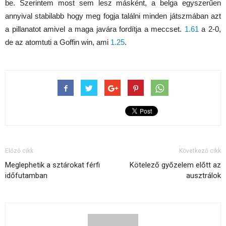
be. Szerintem most sem lesz másként, a belga egyszerűen
annyival stabilabb hogy meg fogja találni minden játszmában azt
a pillanatot amivel a maga javára fordítja a meccset.
1.61
a 2-0,
de az atomtuti a Goffin win, ami
1.25
.
Előző cikk
Következő cikk
Meglephetik a sztárokat férfi
Kötelező győzelem előtt az
időfutamban
ausztrálok