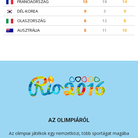
FRANCIAORSZÁG
10
18
14
DÉL-KOREA
9
3
9
OLASZORSZÁG
8
12
8
AUSZTRÁLIA
8
11
10
AZ OLIMPIÁRÓL
Az olimpiai játékok egy nemzetközi, több sportágat magába