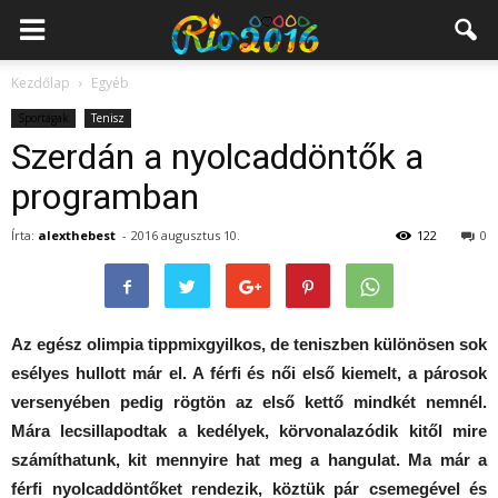
Kezdőlap
Egyéb
Sportágak
Tenisz
Szerdán a nyolcaddöntők a
programban
Írta:
alexthebest
-
2016 augusztus 10.
122
0
Az egész olimpia tippmixgyilkos, de teniszben különösen sok
esélyes hullott már el. A férfi és női első kiemelt, a párosok
versenyében pedig rögtön az első kettő mindkét nemnél.
Mára lecsillapodtak a kedélyek, körvonalazódik kitől mire
számíthatunk, kit mennyire hat meg a hangulat. Ma már a
férfi nyolcaddöntőket rendezik, köztük pár csemegével és