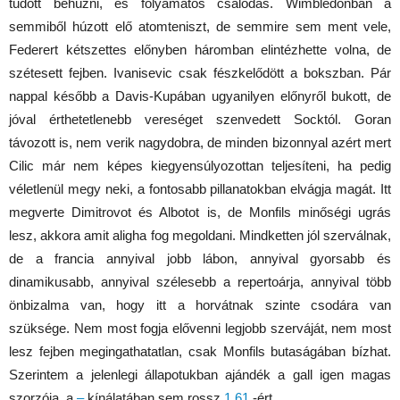
tudott behúzni, és folyamatos csalódás. Wimbledonban a
semmiből húzott elő atomteniszt, de semmire sem ment vele,
Federert kétszettes előnyben háromban elintézhette volna, de
szétesett fejben. Ivanisevic csak fészkelődött a bokszban. Pár
nappal később a Davis-Kupában ugyanilyen előnyről bukott, de
jóval érthetetlenebb vereséget szenvedett Socktól. Goran
távozott is, nem verik nagydobra, de minden bizonnyal azért mert
Cilic már nem képes kiegyensúlyozottan teljesíteni, ha pedig
véletlenül megy neki, a fontosabb pillanatokban elvágja magát. Itt
megverte Dimitrovot és Albotot is, de Monfils minőségi ugrás
lesz, akkora amit aligha fog megoldani. Mindketten jól szerválnak,
de a francia annyival jobb lábon, annyival gyorsabb és
dinamikusabb, annyival szélesebb a repertoárja, annyival több
önbizalma van, hogy itt a horvátnak szinte csodára van
szüksége. Nem most fogja elővenni legjobb szerváját, nem most
lesz fejben megingathatatlan, csak Monfils butaságában bízhat.
Szerintem a jelenlegi állapotukban ajándék a gall igen magas
szorzója, a
–
kínálatában sem rossz
1.61
-ért.