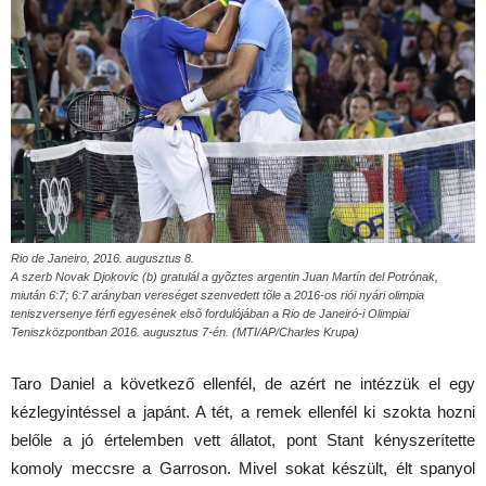
Rio de Janeiro, 2016. augusztus 8.
A szerb Novak Djokovic (b) gratulál a gyõztes argentin Juan Martín del Potrónak,
miután 6:7; 6:7 arányban vereséget szenvedett tõle a 2016-os riói nyári olimpia
teniszversenye férfi egyesének elsõ fordulójában a Rio de Janeiró-i Olimpiai
Teniszközpontban 2016. augusztus 7-én. (MTI/AP/Charles Krupa)
Taro Daniel a következő ellenfél, de azért ne intézzük el egy
kézlegyintéssel a japánt. A tét, a remek ellenfél ki szokta hozni
belőle a jó értelemben vett állatot, pont Stant kényszerítette
komoly meccsre a Garroson. Mivel sokat készült, élt spanyol