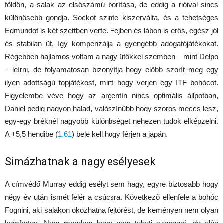
földön, a salak az elsőszámú borítása, de eddig a rióival sincs
különösebb gondja. Sockot szinte kiszerválta, és a tehetséges
Edmundot is két szettben verte. Fejben és lábon is erős, egész jól
és stabilan üt, így kompenzálja a gyengébb adogatójátékokat.
Régebben hajlamos voltam a nagy ütőkkel szemben – mint Delpo
– leírni, de folyamatosan bizonyítja hogy előbb szorít meg egy
ilyen adottságú topjátékost, mint hogy verjen egy ITF bohócot.
Figyelembe véve hogy az argentín nincs optimális állpotban,
Daniel pedig nagyon halad, valószínűbb hogy szoros meccs lesz,
egy-egy bréknél nagyobb különbséget nehezen tudok elképzelni.
A +5,5 hendibe (
1.61
) bele kell hogy férjen a japán.
Simázhatnak a nagy esélyesek
A címvédő Murray eddig esélyt sem hagy, egyre biztosabb hogy
négy év után ismét felér a csúcsra. Következő ellenfele a bohóc
Fognini, aki salakon okozhatna fejtörést, de keményen nem olyan
komfortos. Nem mondom hogy nem teheti szorossá, de elég