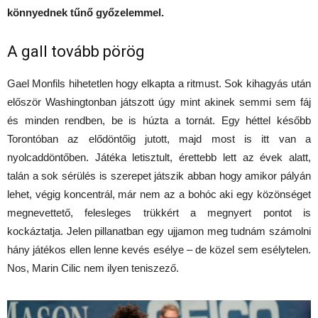
könnyednek tűnő győzelemmel.
A gall tovább pörög
Gael Monfils hihetetlen hogy elkapta a ritmust. Sok kihagyás után
először Washingtonban játszott úgy mint akinek semmi sem fáj
és minden rendben, be is húzta a tornát. Egy héttel később
Torontóban az elődöntőig jutott, majd most is itt van a
nyolcaddöntőben. Játéka letisztult, érettebb lett az évek alatt,
talán a sok sérülés is szerepet játszik abban hogy amikor pályán
lehet, végig koncentrál, már nem az a bohóc aki egy közönséget
megnevettető, felesleges trükkért a megnyert pontot is
kockáztatja. Jelen pillanatban egy ujjamon meg tudnám számolni
hány játékos ellen lenne kevés esélye – de közel sem esélytelen.
Nos, Marin Cilic nem ilyen teniszező.