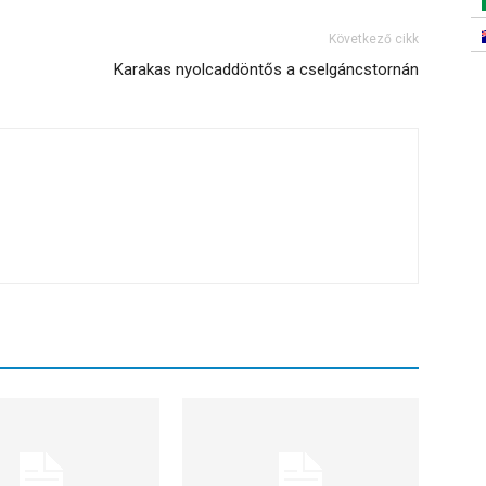
Következő cikk
Karakas nyolcaddöntős a cselgáncstornán