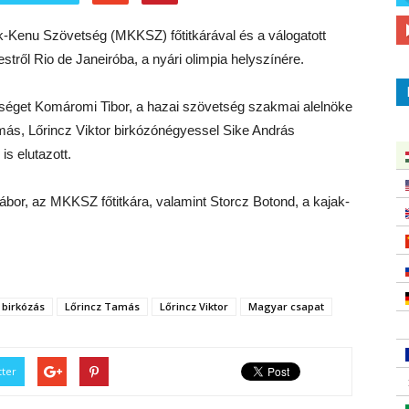
-Kenu Szövetség (MKKSZ) főtitkárával és a válogatott
stről Rio de Janeiróba, a nyári olimpia helyszínére.
tséget Komáromi Tibor, a hazai szövetség szakmai alelnöke
amás, Lőrincz Viktor birkózónégyessel Sike András
is elutazott.
Gábor, az MKKSZ főtitkára, valamint Storcz Botond, a kajak-
 birkózás
Lőrincz Tamás
Lőrincz Viktor
Magyar csapat
tter