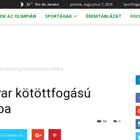
C
25
péntek, augusztus 7, 2026
Sportfoga
Rio de Janeiro
OK AZ OLIMPIÁN
SPORTÁGAK
ÉREMTÁBLÁZAT
FOCI
ar kötöttfogású birkózók Brazíliába
yar kötöttfogású
ba
36
0
s a Twitter-en