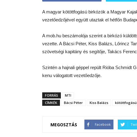
A magyar kötöttfogású birkózók a Magyar Kajak
vezetőedzőjével együtt utaztak el hétfőn Budape
A mob.hu beszámolója szerint a birkózó küldöt
vezette. A Bácsi Péter, Kiss Balázs, Lőrincz T
szövetségi kapitány és segítője, Takács Ferenc 
Szintén a hajnali géppel repült Rióba Schmidt 
kenu válogatott vezetőedzője.
FORRÁS
MTI
CÍMKÉK
Bácsi Péter
Kiss Balázs
kötöttfogású
MEGOSZTÁS
Facebook
Twi