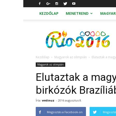
KEZDŐLAP
MENETREND
MAGYAR
Nyári
Olimpia
2016
Rio
Kezdőlap
Magyarok az olimpián
Elutaztak a magy
Magyarok az olimpián
Elutaztak a mag
birkózók Brazíliá
Írta:
vmlinuz
-
2016 augusztus 8.
Megosztás a Facebook-on
Megosztá