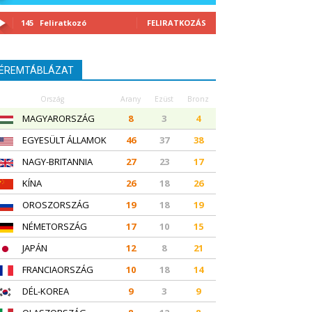
145
Feliratkozó
FELIRATKOZÁS
ÉREMTÁBLÁZAT
Ország
Arany
Ezüst
Bronz
MAGYARORSZÁG
8
3
4
EGYESÜLT ÁLLAMOK
46
37
38
NAGY-BRITANNIA
27
23
17
KÍNA
26
18
26
OROSZORSZÁG
19
18
19
NÉMETORSZÁG
17
10
15
JAPÁN
12
8
21
FRANCIAORSZÁG
10
18
14
DÉL-KOREA
9
3
9