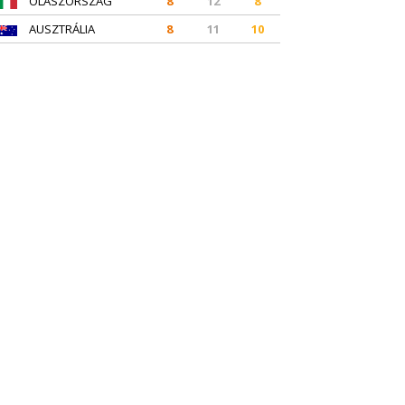
OLASZORSZÁG
8
12
8
AUSZTRÁLIA
8
11
10