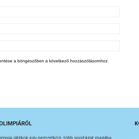
entése a böngészőben a következő hozzászólásomhoz.
OLIMPIÁRÓL
K
limpiai játékok egy nemzetközi, több sportágat magába