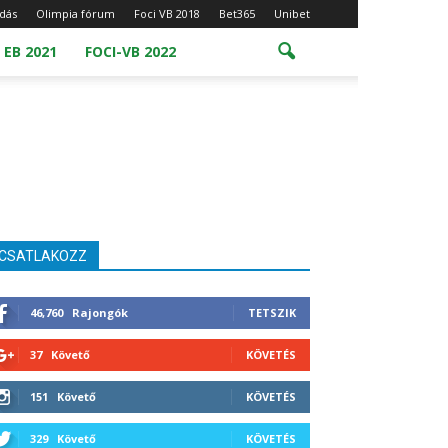
dás
Olimpia fórum
Foci VB 2018
Bet365
Unibet
 EB 2021
FOCI-VB 2022
CSATLAKOZZ
46,760
Rajongók
TETSZIK
37
Követő
KÖVETÉS
151
Követő
KÖVETÉS
329
Követő
KÖVETÉS