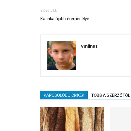
Előző cikk
Katinka újabb éremesélye
vmlinuz
KAPCSOLÓDÓ CIKKEK
TÖBB A SZERZŐTŐL