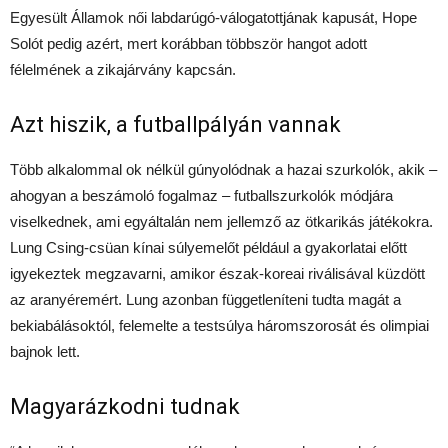
Egyesült Államok női labdarúgó-válogatottjának kapusát, Hope
Solót pedig azért, mert korábban többször hangot adott
félelmének a zikajárvány kapcsán.
Azt hiszik, a futballpályán vannak
Több alkalommal ok nélkül gúnyolódnak a hazai szurkolók, akik –
ahogyan a beszámoló fogalmaz – futballszurkolók módjára
viselkednek, ami egyáltalán nem jellemző az ötkarikás játékokra.
Lung Csing-csüan kínai súlyemelőt például a gyakorlatai előtt
igyekeztek megzavarni, amikor észak-koreai riválisával küzdött
az aranyéremért. Lung azonban függetleníteni tudta magát a
bekiabálásoktól, felemelte a testsúlya háromszorosát és olimpiai
bajnok lett.
Magyarázkodni tudnak