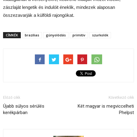
zászlaját lengetik és indulóit éneklik, mindezek alaposan
összezavarják a külföldi rajongókat.
CÍMKÉK
brazilias
gúnyolódás
primitiv
szurkolók
Előző cikk
Következő cikk
Újabb súlyos sérülés
Két magyar is megviccelheti
kerékpárban
Phelpst