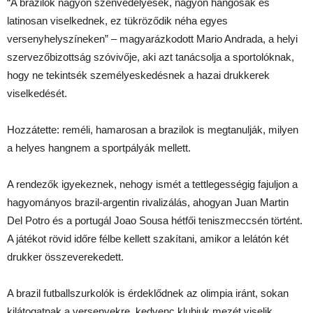
“A brazilok nagyon szenvedélyesek, nagyon hangosak és
latinosan viselkednek, ez tükröződik néha egyes
versenyhelyszíneken” – magyarázkodott Mario Andrada, a helyi
szervezőbizottság szóvivője, aki azt tanácsolja a sportolóknak,
hogy ne tekintsék személyeskedésnek a hazai drukkerek
viselkedését.
Hozzátette: reméli, hamarosan a brazilok is megtanulják, milyen
a helyes hangnem a sportpályák mellett.
A rendezők igyekeznek, nehogy ismét a tettlegességig fajuljon a
hagyományos brazil-argentin rivalizálás, ahogyan Juan Martin
Del Potro és a portugál Joao Sousa hétfői teniszmeccsén történt.
A játékot rövid időre félbe kellett szakítani, amikor a lelátón két
drukker összeverekedett.
A brazil futballszurkolók is érdeklődnek az olimpia iránt, sokan
kilátogatnak a versenyekre, kedvenc klubjuk mezét viselik,