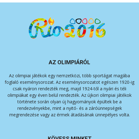
AZ OLIMPIÁRÓL
Az olimpiai játékok egy nemzetközi, több sportágat magába
foglaló eseménysorozat. Az eseménysorozatot egészen 1920-ig
csak nyáron rendezték meg, majd 1924-től a nyári és téli
olimpiákat egy éven belül rendezték. Az újkori olimpiai játékok
története során olyan új hagyományok épültek be a
rendezvényekbe, mint a nyitó- és a záróünnepségek
megrendezése vagy az érmek átadásának ünnepélyes volta.
KÖVESS MINKET