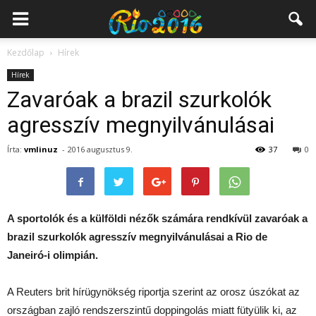
Kezdőlap
Hírek
Hírek
Zavaróak a brazil szurkolók
agresszív megnyilvánulásai
Írta:
vmlinuz
-
2016 augusztus 9.
37
0
A sportolók és a külföldi nézők számára rendkívül zavaróak a
brazil szurkolók agresszív megnyilvánulásai a Rio de
Janeiró-i olimpián.
A Reuters brit hírügynökség riportja szerint az orosz úszókat az
országban zajló rendszerszintű doppingolás miatt fütyülik ki, az