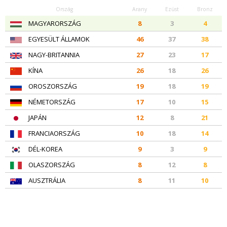
Ország
Arany
Ezüst
Bronz
MAGYARORSZÁG
8
3
4
EGYESÜLT ÁLLAMOK
46
37
38
NAGY-BRITANNIA
27
23
17
KÍNA
26
18
26
OROSZORSZÁG
19
18
19
NÉMETORSZÁG
17
10
15
JAPÁN
12
8
21
FRANCIAORSZÁG
10
18
14
DÉL-KOREA
9
3
9
OLASZORSZÁG
8
12
8
AUSZTRÁLIA
8
11
10