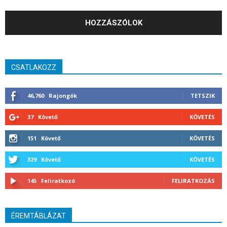
CSATLAKOZZ
46,760
Rajongók
TETSZIK
37
Követő
KÖVETÉS
151
Követő
KÖVETÉS
329
Követő
KÖVETÉS
145
Feliratkozó
FELIRATKOZÁS
ÉREMTÁBLÁZAT