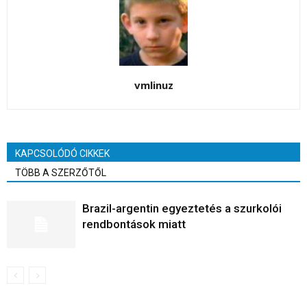
vmlinuz
KAPCSOLÓDÓ CIKKEK
TÖBB A SZERZŐTŐL
Brazil-argentin egyeztetés a szurkolói
rendbontások miatt