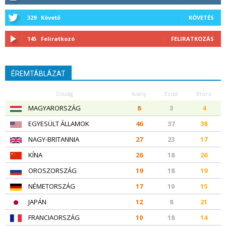
329
Követő
KÖVETÉS
145
Feliratkozó
FELIRATKOZÁS
ÉREMTÁBLÁZAT
Ország
Arany
Ezüst
Bronz
MAGYARORSZÁG
8
3
4
EGYESÜLT ÁLLAMOK
46
37
38
NAGY-BRITANNIA
27
23
17
KÍNA
26
18
26
OROSZORSZÁG
19
18
19
NÉMETORSZÁG
17
10
15
JAPÁN
12
8
21
FRANCIAORSZÁG
10
18
14