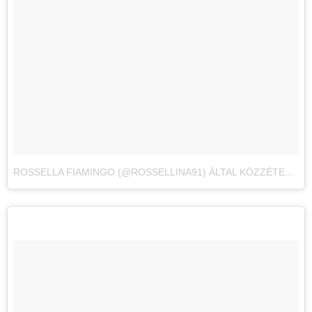
ROSSELLA FIAMINGO (@ROSSELLINA91) ÁLTAL KÖZZÉTETT FÉNYKÉP