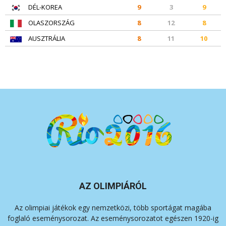
DÉL-KOREA
9
3
9
OLASZORSZÁG
8
12
8
AUSZTRÁLIA
8
11
10
AZ OLIMPIÁRÓL
Az olimpiai játékok egy nemzetközi, több sportágat magába
foglaló eseménysorozat. Az eseménysorozatot egészen 1920-ig