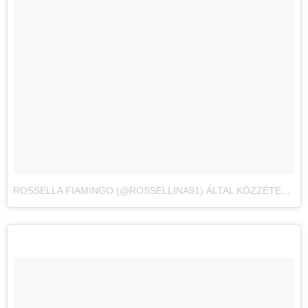
ROSSELLA FIAMINGO (@ROSSELLINA91) ÁLTAL KÖZZÉTETT FÉNYKÉP