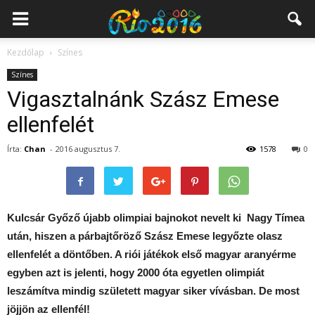
Kezdőlap
Színes
Színes
Vigasztalnánk Szász Emese
ellenfelét
Írta:
Chan
-
2016 augusztus 7.
1578
0
Kulcsár Győző újabb olimpiai bajnokot nevelt ki Nagy Tímea
után, hiszen a párbajtőröző Szász Emese legyőzte olasz
ellenfelét a döntőben. A riói játékok első magyar aranyérme
egyben azt is jelenti, hogy 2000 óta egyetlen olimpiát
leszámítva mindig született magyar siker vívásban. De most
jöjjön az ellenfél!