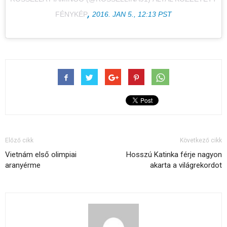
,
FÉNYKÉP
2016. JAN 5., 12:13 PST
Előző cikk
Következő cikk
Vietnám első olimpiai
Hosszú Katinka férje nagyon
aranyérme
akarta a világrekordot