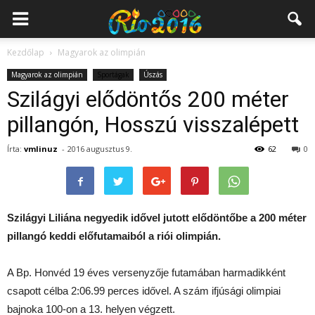
Kezdőlap
Magyarok az olimpián
Magyarok az olimpián
Sportágak
Úszás
Szilágyi elődöntős 200 méter
pillangón, Hosszú visszalépett
Írta:
vmlinuz
-
2016 augusztus 9.
62
0
Szilágyi Liliána negyedik idővel jutott elődöntőbe a 200 méter
pillangó keddi előfutamaiból a riói olimpián.
A Bp. Honvéd 19 éves versenyzője futamában harmadikként
csapott célba 2:06.99 perces idővel. A szám ifjúsági olimpiai
bajnoka 100-on a 13. helyen végzett.