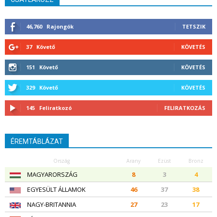
46,760
Rajongók
TETSZIK
37
Követő
KÖVETÉS
151
Követő
KÖVETÉS
329
Követő
KÖVETÉS
145
Feliratkozó
FELIRATKOZÁS
ÉREMTÁBLÁZAT
Ország
Arany
Ezüst
Bronz
MAGYARORSZÁG
8
3
4
EGYESÜLT ÁLLAMOK
46
37
38
NAGY-BRITANNIA
27
23
17