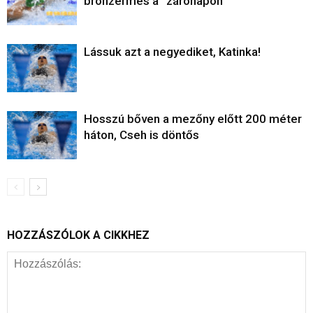
bronzérmes a “zárónapon”
Lássuk azt a negyediket, Katinka!
Hosszú bőven a mezőny előtt 200 méter
háton, Cseh is döntős
HOZZÁSZÓLOK A CIKKHEZ