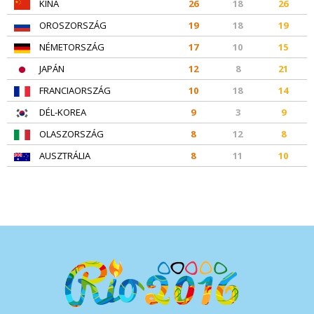
KÍNA
26
18
26
OROSZORSZÁG
19
18
19
NÉMETORSZÁG
17
10
15
JAPÁN
12
8
21
FRANCIAORSZÁG
10
18
14
DÉL-KOREA
9
3
9
OLASZORSZÁG
8
12
8
AUSZTRÁLIA
8
11
10