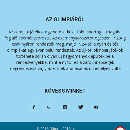
AZ OLIMPIÁRÓL
Az olimpiai játékok egy nemzetközi, több sportágat magába
foglaló eseménysorozat. Az eseménysorozatot egészen 1920-ig
csak nyáron rendezték meg, majd 1924-től a nyári és téli
olimpiákat egy éven belül rendezték. Az újkori olimpiai játékok
története során olyan új hagyományok épültek be a
rendezvényekbe, mint a nyitó- és a záróünnepségek
megrendezése vagy az érmek átadásának ünnepélyes volta.
KÖVESS MINKET
© 2016 Olimpia2016.com.