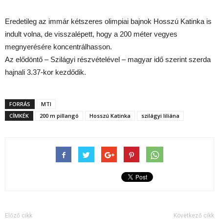
Eredetileg az immár kétszeres olimpiai bajnok Hosszú Katinka is
indult volna, de visszalépett, hogy a 200 méter vegyes
megnyerésére koncentrálhasson.
Az elődöntő – Szilágyi részvételével – magyar idő szerint szerda
hajnali 3.37-kor kezdődik.
FORRÁS
MTI
CÍMKÉK
200 m pillangó
Hosszú Katinka
szilágyi liliána
Előző cikk
Következő cikk