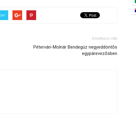
tter
Következő cikk
Pétervári-Molnár Bendegúz negyeddöntős
egypárevezősben