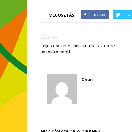
MEGOSZTÁS
Facebook
Twi
Előző cikk
Teljes összetételben indulhat az orosz
úszóválogatott
Chan
HOZZÁSZÓLOK A CIKKHEZ