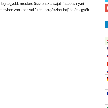
 legnagyobb mestere összehozta saját, fapados nyári
, melyben van kocsival futás, horgászbot-hajítás és egyéb