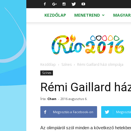
KEZDŐLAP
MENETREND
MAGYAR
Nyári
Olimpia
2016
Rio
Kezdőlap
Színes
Rémi Gaillard házi olimpiája
Színes
Rémi Gaillard ház
Írta:
Chan
-
2016 augusztus 6.
Megosztás a Facebook-on
Megosztá
Az olimpiáról szól minden a következő hetekbe