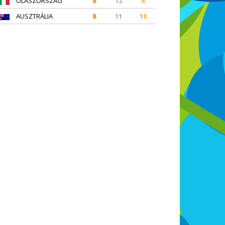
OLASZORSZÁG
8
12
8
AUSZTRÁLIA
8
11
10