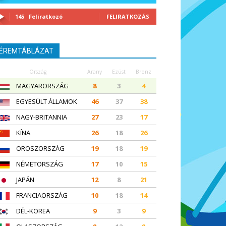
145
Feliratkozó
FELIRATKOZÁS
ÉREMTÁBLÁZAT
Ország
Arany
Ezüst
Bronz
MAGYARORSZÁG
8
3
4
EGYESÜLT ÁLLAMOK
46
37
38
NAGY-BRITANNIA
27
23
17
KÍNA
26
18
26
OROSZORSZÁG
19
18
19
NÉMETORSZÁG
17
10
15
JAPÁN
12
8
21
FRANCIAORSZÁG
10
18
14
DÉL-KOREA
9
3
9