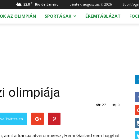
C
22.8
péntek, augusztus 7, 2026
Sportfoga
Rio de Janeiro
OK AZ OLIMPIÁN
SPORTÁGAK
ÉREMTÁBLÁZAT
FOCI
i olimpiája
27
0
s a Twitter-en
n, amit a francia átverőművész, Rémi Gaillard sem hagyhat