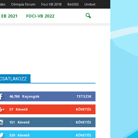
dás
Olimpia fórum
Foci VB 2018
Bet365
Unibet
 EB 2021
FOCI-VB 2022
CSATLAKOZZ
46,760
Rajongók
TETSZIK
37
Követő
KÖVETÉS
151
Követő
KÖVETÉS
329
Követő
KÖVETÉS