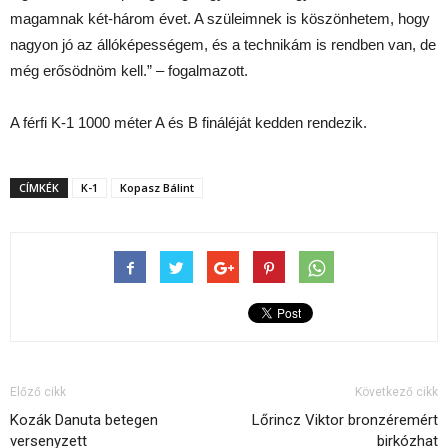
magamnak két-három évet. A szüleimnek is köszönhetem, hogy
nagyon jó az állóképességem, és a technikám is rendben van, de
még erősödnöm kell.” – fogalmazott.
A férfi K-1 1000 méter A és B fináléját kedden rendezik.
CÍMKÉK
K-1
Kopasz Bálint
Előző cikk
Következő cikk
Kozák Danuta betegen
Lőrincz Viktor bronzéremért
versenyzett
birkózhat