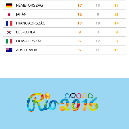
NÉMETORSZÁG
17
10
15
JAPÁN
12
8
21
FRANCIAORSZÁG
10
18
14
DÉL-KOREA
9
3
9
OLASZORSZÁG
8
12
8
AUSZTRÁLIA
8
11
10