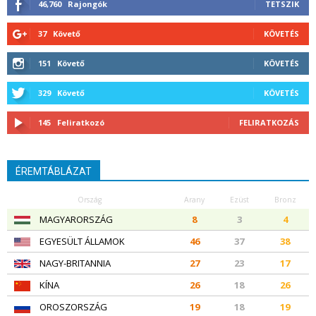
46,760
Rajongók
TETSZIK
37
Követő
KÖVETÉS
151
Követő
KÖVETÉS
329
Követő
KÖVETÉS
145
Feliratkozó
FELIRATKOZÁS
ÉREMTÁBLÁZAT
Ország
Arany
Ezüst
Bronz
MAGYARORSZÁG
8
3
4
EGYESÜLT ÁLLAMOK
46
37
38
NAGY-BRITANNIA
27
23
17
KÍNA
26
18
26
OROSZORSZÁG
19
18
19