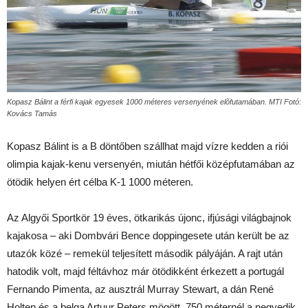
Kopasz Bálint a férfi kajak egyesek 1000 méteres versenyének elõfutamában. MTI Fotó:
Kovács Tamás
Kopasz Bálint is a B döntőben szállhat majd vízre kedden a riói
olimpia kajak-kenu versenyén, miután hétfői középfutamában az
ötödik helyen ért célba K-1 1000 méteren.
Az Algyői Sportkör 19 éves, ötkarikás újonc, ifjúsági világbajnok
kajakosa – aki Dombvári Bence doppingesete után került be az
utazók közé – remekül teljesített második pályáján. A rajt után
hatodik volt, majd féltávhoz már ötödikként érkezett a portugál
Fernando Pimenta, az ausztrál Murray Stewart, a dán René
Holten és a belga Artuur Peters mögött. 750 méternél a negyedik