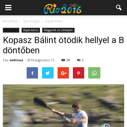
Kezdőlap
Sportágak
Kajak-kenu
Sportágak
Kajak-kenu
Magyarok az olimpián
Kopasz Bálint ötödik hellyel a B
döntőben
Írta:
vmlinuz
-
2016 augusztus 15.
29
0