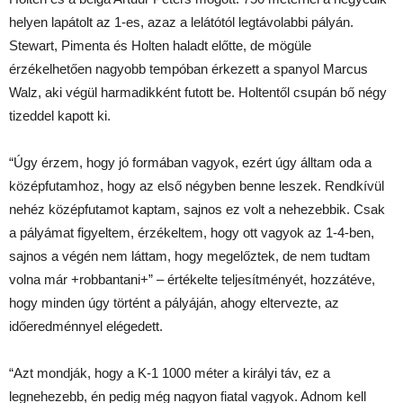
helyen lapátolt az 1-es, azaz a lelátótól legtávolabbi pályán.
Stewart, Pimenta és Holten haladt előtte, de mögüle
érzékelhetően nagyobb tempóban érkezett a spanyol Marcus
Walz, aki végül harmadikként futott be. Holtentől csupán bő négy
tizeddel kapott ki.
“Úgy érzem, hogy jó formában vagyok, ezért úgy álltam oda a
középfutamhoz, hogy az első négyben benne leszek. Rendkívül
nehéz középfutamot kaptam, sajnos ez volt a nehezebbik. Csak
a pályámat figyeltem, érzékeltem, hogy ott vagyok az 1-4-ben,
sajnos a végén nem láttam, hogy megelőztek, de nem tudtam
volna már +robbantani+” – értékelte teljesítményét, hozzátéve,
hogy minden úgy történt a pályáján, ahogy eltervezte, az
időeredménnyel elégedett.
“Azt mondják, hogy a K-1 1000 méter a királyi táv, ez a
legnehezebb, én pedig még nagyon fiatal vagyok. Adnom kell