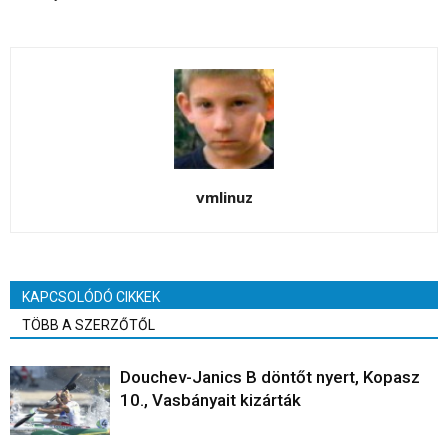
vmlinuz
KAPCSOLÓDÓ CIKKEK
TÖBB A SZERZŐTŐL
Douchev-Janics B döntőt nyert, Kopasz
10., Vasbányait kizárták