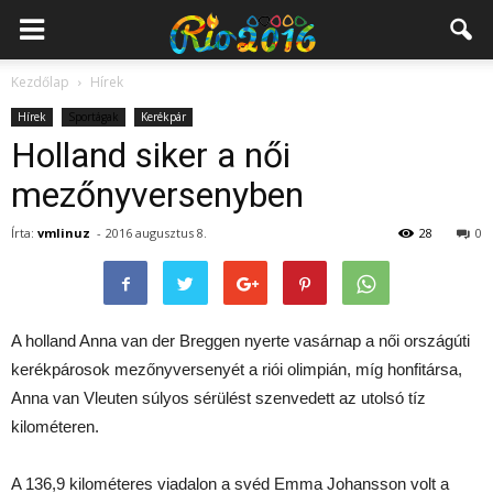
Kezdőlap
Hírek
Hírek
Sportágak
Kerékpár
Holland siker a női
mezőnyversenyben
Írta:
vmlinuz
-
2016 augusztus 8.
28
0
A holland Anna van der Breggen nyerte vasárnap a női országúti
kerékpárosok mezőnyversenyét a riói olimpián, míg honfitársa,
Anna van Vleuten súlyos sérülést szenvedett az utolsó tíz
kilométeren.
A 136,9 kilométeres viadalon a svéd Emma Johansson volt a