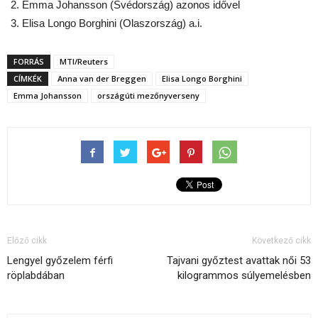
Emma Johansson (Svédország) azonos idővel
Elisa Longo Borghini (Olaszország) a.i.
FORRÁS
MTI/Reuters
CÍMKÉK
Anna van der Breggen
Elisa Longo Borghini
Emma Johansson
országúti mezőnyverseny
Előző cikk
Következő cikk
Lengyel győzelem férfi
Tajvani győztest avattak női 53
röplabdában
kilogrammos súlyemelésben