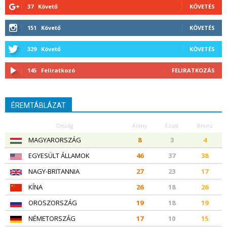
37
Követő
KÖVETÉS
151
Követő
KÖVETÉS
329
Követő
KÖVETÉS
145
Feliratkozó
FELIRATKOZÁS
ÉREMTÁBLÁZAT
Ország
Arany
Ezüst
Bronz
MAGYARORSZÁG
8
3
4
EGYESÜLT ÁLLAMOK
46
37
38
NAGY-BRITANNIA
27
23
17
KÍNA
26
18
26
OROSZORSZÁG
19
18
19
NÉMETORSZÁG
17
10
15