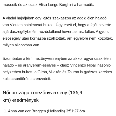
második és az olasz Elisa Longo Borghini a harmadik.
A viadal hajrájában egy lejtős szakaszon az addig élen haladó
van Vleuten hatalmasat bukott. Úgy esett el, hogy a fejét beverte
a járdaszegélybe és mozdulatlanul hevert az aszfalton. A gyors
elsősegély után kórházba szállították, ám egyelőre nem közölték,
milyen állapotban van.
Szombaton a férfi mezőnyversenyben az akkor ugyancsak élen
haladó – és aranyérem-esélyes – olasz Vincenzo Nibali hasonló
helyzetben bukott: a Girón, Vueltán és Touron is győztes kerekes
kulcscsonttörést szenvedett.
Női országúti mezőnyverseny (136,9
km) eredmények
Anna van der Breggen (Hollandia) 3:51:27 óra