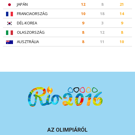
JAPÁN
12
8
21
FRANCIAORSZÁG
10
18
14
DÉL-KOREA
9
3
9
OLASZORSZÁG
8
12
8
AUSZTRÁLIA
8
11
10
AZ OLIMPIÁRÓL