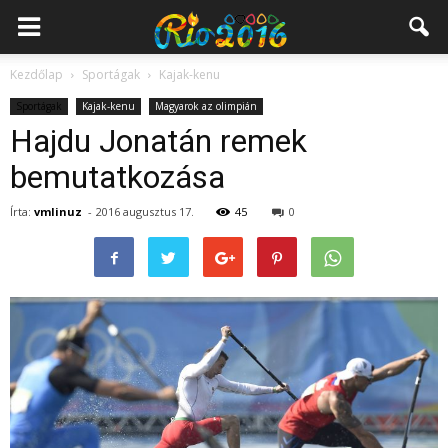
Kezdőlap
Sportágak
Kajak-kenu
Sportágak
Kajak-kenu
Magyarok az olimpián
Hajdu Jonatán remek
bemutatkozása
Írta:
vmlinuz
-
2016 augusztus 17.
45
0