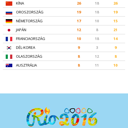
KÍNA
26
18
26
OROSZORSZÁG
19
18
19
NÉMETORSZÁG
17
10
15
JAPÁN
12
8
21
FRANCIAORSZÁG
10
18
14
DÉL-KOREA
9
3
9
OLASZORSZÁG
8
12
8
AUSZTRÁLIA
8
11
10