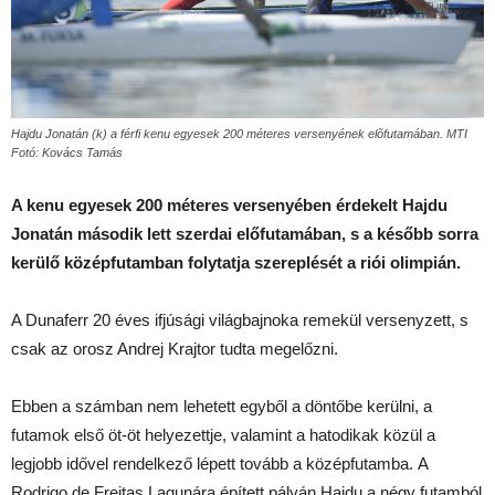
Hajdu Jonatán (k) a férfi kenu egyesek 200 méteres versenyének elõfutamában. MTI
Fotó: Kovács Tamás
A kenu egyesek 200 méteres versenyében érdekelt Hajdu
Jonatán második lett szerdai előfutamában, s a később sorra
kerülő középfutamban folytatja szereplését a riói olimpián.
A Dunaferr 20 éves ifjúsági világbajnoka remekül versenyzett, s
csak az orosz Andrej Krajtor tudta megelőzni.
Ebben a számban nem lehetett egyből a döntőbe kerülni, a
futamok első öt-öt helyezettje, valamint a hatodikak közül a
legjobb idővel rendelkező lépett tovább a középfutamba. A
Rodrigo de Freitas Lagunára épített pályán Hajdu a négy futamból