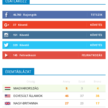
CSATLAKOZZ
46,760
Rajongók
TETSZIK
37
Követő
KÖVETÉS
151
Követő
KÖVETÉS
329
Követő
KÖVETÉS
145
Feliratkozó
FELIRATKOZÁS
ÉREMTÁBLÁZAT
Ország
Arany
Ezüst
Bronz
MAGYARORSZÁG
8
3
4
EGYESÜLT ÁLLAMOK
46
37
38
NAGY-BRITANNIA
27
23
17