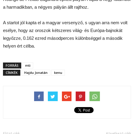
a harmadikban, a négyes pályán állt rajthoz.
A startot jól kapta el a magyar versenyző, s ugyan arra nem volt
esélye, hogy az oroszok kétszeres világ- és Európa-bajnokát
legyőzze, 0.162 ezred másodperces különbséggel a második
helyen ért célba.
FORRÁS
mti
CÍMKÉK
Hajdu Jonatán
kenu
Előző cikk
Következő cikk